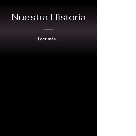
Nuestra Historia
Leer más...
Conócenos
Inspirada en el mensaje de diversidad y
libre expresión de
Cris y Teresa Cabana
en
São Paulo, Brasil
,
Josie Azocar funda
Tuckituppp
con el objetivo de visibilizar y
representar a la comunidad LGBTQ+,
ayudando a todos a sentirse felices,
cómodos y orgullosos de quienes son.