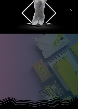
- IMPORTANTE -
Debido al aumento en las tarifas de
paquetería, desde el día
lunes, 9 de febrero del 2026
El costo de envío se actualizará a:
-
$220.00 MXN -
Disculpe las molestias y gracias por su
atención.
- Tuckituppp México