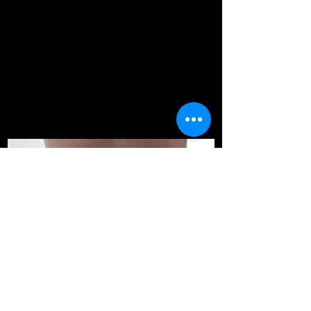
- "Somos Tuckituppp y estamos aquí para
ayudar."
Más Vendidos